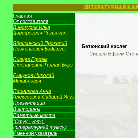
ЛИТЕРАТУРНАЯ КАРТА 
Главная
От составителя
Винокуров Илья
Дорофеевич-
Чагылган
Ядрихинский Прокопий
Бетюнский наслег
Прокопьевич-Бэдьээлэ
-
Сивцев Ефрем Степа
Сивцев Ефрем
Степанович-
Таллан Бурэ
Рыкунов
Николай
Михайлович
Парникова Анна
Алексеевна-
Сабарай Илгэ
Презентации
Викторины
Памятные места
"Отуу - уота"
литературнай тумсуу
Именной указатель