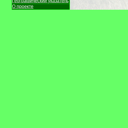
Географический указатель
О проекте