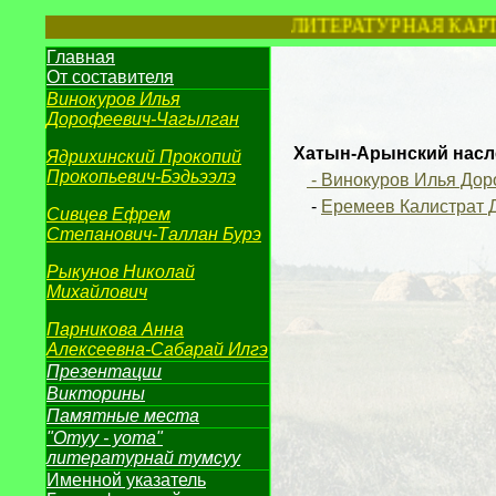
ЛИТЕРАТУРНАЯ КАРТА 
Главная
От составителя
Винокуров Илья
Дорофеевич-
Чагылган
Хатын-Арынский насл
Ядрихинский Прокопий
Прокопьевич-Бэдьээлэ
-
Винокуров Илья Дор
-
Еремеев Калистрат 
Сивцев Ефрем
Степанович-
Таллан Бурэ
Рыкунов
Николай
Михайлович
Парникова Анна
Алексеевна-
Сабарай Илгэ
Презентации
Викторины
Памятные места
"Отуу - уота"
литературнай тумсуу
Именной указатель