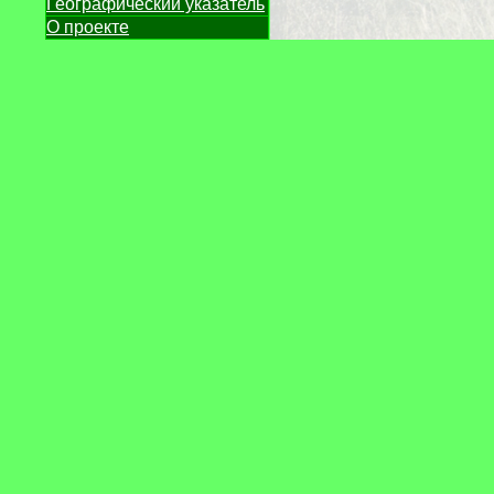
Географический указатель
О проекте