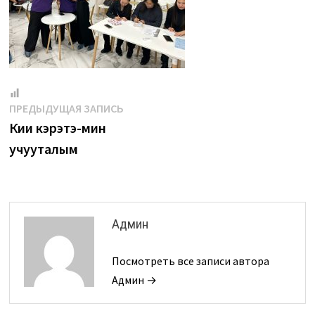
Навигация
Предыдущая
ПРЕДЫДУЩАЯ ЗАПИСЬ
запись:
Киһи кэрэтэ-мин
по
учууталым
записям
Админ
Посмотреть все записи автора
Админ →