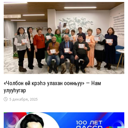
«Чолбон өй күрэһэ улахан оонньуу» — Нам
улууһугар
5 декабря, 2025