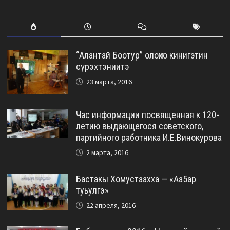
“Алантай Боотур” олоҥхо кинигэтин
сүрэхтэниитэ
23 марта, 2016
Час информации посвященная к 120-
летию выдающегося советского,
партийного работника И.Е.Винокурова
2 марта, 2016
Бастакы Хомустаахха — «Аа5ар
туьулгэ»
22 апреля, 2016