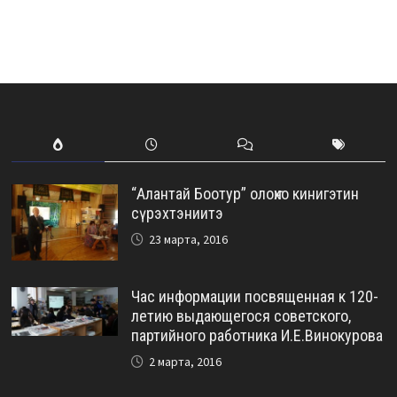
“Алантай Боотур” олоҥхо кинигэтин
сүрэхтэниитэ
23 марта, 2016
Час информации посвященная к 120-
летию выдающегося советского,
партийного работника И.Е.Винокурова
2 марта, 2016