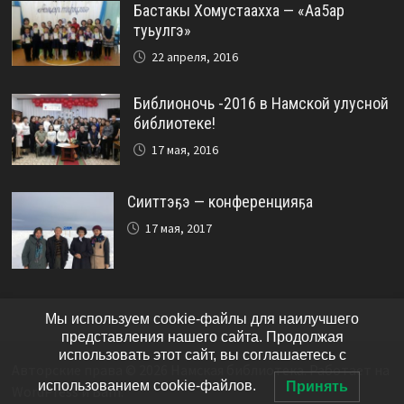
Бастакы Хомустаахха — «Аа5ар
туьулгэ»
22 апреля, 2016
Библионочь -2016 в Намской улусной
библиотеке!
17 мая, 2016
Сииттэҕэ — конференцияҕа
17 мая, 2017
Мы используем cookie-файлы для наилучшего
представления нашего сайта. Продолжая
использовать этот сайт, вы соглашаетесь с
Авторские права © 2026
Намская библиотека
. Работает на
использованием cookie-файлов.
Принять
WordPress
и
Bam
.