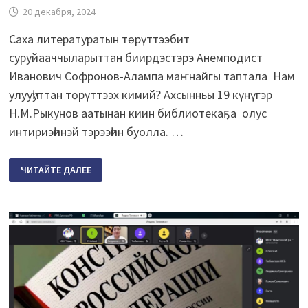
20 декабря, 2024
Саха литературатын төрүттээбит
суруйааччыларыттан биирдэстэрэ Анемподист
Иванович Софронов-Алампа маҥнайгы таптала Нам
улууһуттан төрүттээх кимий? Ахсынньы 19 күнүгэр
Н.М.Рыкунов аатынан киин библиотекаҕа олус
интириэһинэй тэрээһин буолла. …
ЭҤСИЭЛИ
ЧИТАЙТЕ ДАЛЕЕ
КЭРЭ
КУОЛАРА