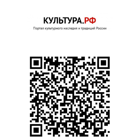
КҮРЭҺЭ.
УЛАХАН
ООННЬУУ»
БАСТАКЫ
ТҮҺҮМЭҔЭ
Н.М.РЫКУНОВ
ААТЫНАН
НАМ
КИИН
БИБЛИОТЕКАТЫГАР
ЫЫТЫЛЫННА.