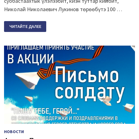
суобастаахтык үлэлээбит, киэн туттар киһибит,
Николай Николаевич Лукинов төрөөбүтэ 100 …
САҤА
ЧИТАЙТЕ ДАЛЕЕ
КИНИГЭ
СҮРЭХТЭНИИТЭ
НОВОСТИ