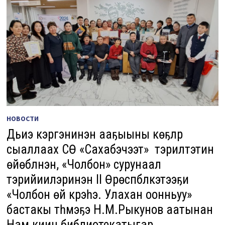
НОВОСТИ
Дьиэ кэргэнинэн ааҕыыны көҕүлүүр
сыаллаах СӨ «Сахабэчээт» тэрилтэтин
өйөбүлүнэн, «Чолбон» сурунаал
тэрийиилэринэн II Өрөспүүбүлүкэтээҕи
«Чолбон өй күрэһэ. Улахан оонньуу»
бастакы түһүмэҕэ Н.М.Рыкунов аатынан
Нам киин библиотекатыгар