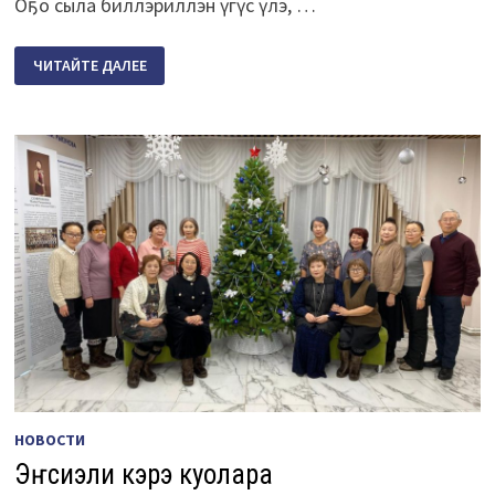
Оҕо сыла биллэриллэн үгүс үлэ, …
ДЬИЭ
ЧИТАЙТЕ ДАЛЕЕ
КЭРГЭН
СЫЛЫН
ТҮМҮКТҮҮР
ДЬОРО
КҮН
НОВОСТИ
Эҥсиэли кэрэ куолара