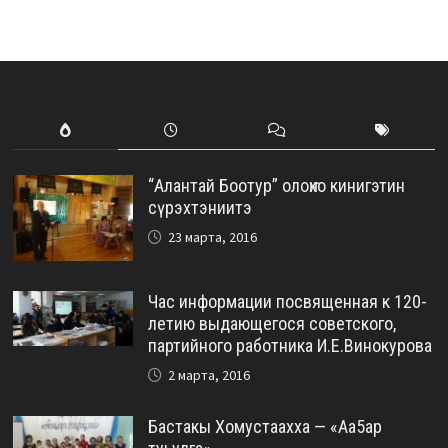
“Алантай Боотур” олоҥхо кинигэтин
сүрэхтэниитэ
23 марта, 2016
Час информации посвященная к 120-
летию выдающегося советского,
партийного работника И.Е.Винокурова
2 марта, 2016
Бастакы Хомустаахха — «Аа5ар