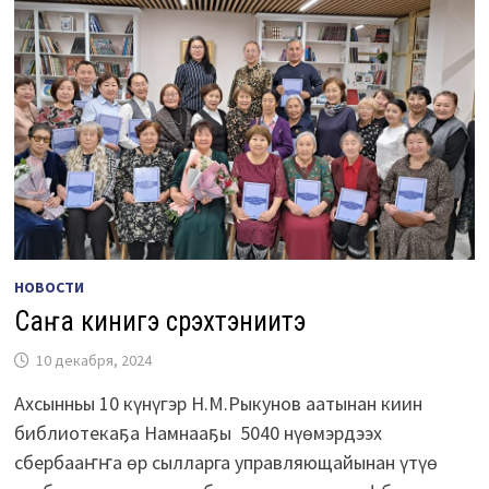
НОВОСТИ
Саҥа кинигэ сүрэхтэниитэ
10 декабря, 2024
Ахсынньы 10 күнүгэр Н.М.Рыкунов аатынан киин
библиотекаҕа Намнааҕы 5040 нүөмэрдээх
сбербааҥҥа өр сылларга управляющайынан үтүө