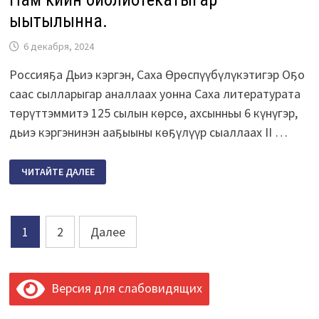
ыытылынна.
6 декабря, 2024
Россияҕа Дьиэ кэргэн, Саха Өрөспүүбүлүкэтигэр Оҕо
саас сылларыгар аналлаах уонна Саха литературата
төрүттэммитэ 125 сылын көрсө, ахсынньы 6 күнүгэр,
дьиэ кэргэнинэн ааҕыыны көҕүлүүр сыаллаах II …
ДЬИЭ
ЧИТАЙТЕ ДАЛЕЕ
КЭРГЭНИНЭН
ААҔЫЫНЫ
КӨҔҮЛҮҮР
СЫАЛЛААХ
СӨ
Пагинация
«САХАБЭЧЭЭТ»
1
2
Далее
ТЭРИЛТЭТИН
ӨЙӨБҮЛҮНЭН,
записей
«ЧОЛБОН»
СУРУНААЛ
ТЭРИЙИИЛЭРИНЭН
II
Версия для слабовидящих
ӨРӨСПҮҮБҮЛҮКЭТЭЭҔИ
«ЧОЛБОН
ӨЙ