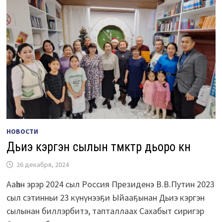
НОВОСТИ
Дьиэ кэргэн сылын түмүктүүр дьоро күн
26 декабря, 2024
Ааһан эрэр 2024 сыл Россия Президенэ В.В.Путин 2023
сыл сэтинньи 23 күнүнээҕи Ыйааҕынан Дьиэ кэргэн
сылынан биллэрбитэ, тапталлаах Сахабыт сиригэр