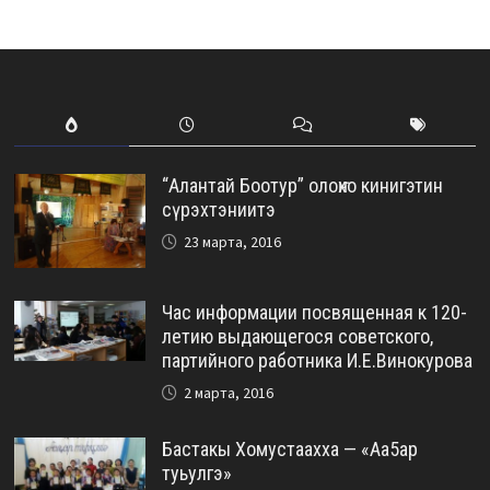
“Алантай Боотур” олоҥхо кинигэтин
сүрэхтэниитэ
23 марта, 2016
Час информации посвященная к 120-
летию выдающегося советского,
партийного работника И.Е.Винокурова
2 марта, 2016
Бастакы Хомустаахха — «Аа5ар
туьулгэ»