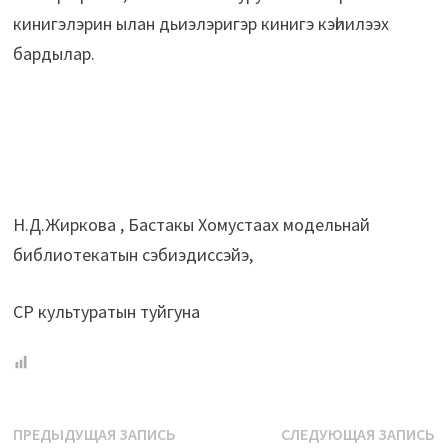
кинигэлэрин ылан дьиэлэригэр кинигэ кэһиилээх
бардылар.
Н.Д.Жиркова , Бастакы Хомустаах модельнай
библиотекатын сэбиэдиссэйэ,
СР культуратын туйгуна
Навигация
Предыдущая
С
ПРЕДЫДУЩАЯ ЗАПИСЬ
СЛЕДУЮЩАЯ ЗАПИСЬ