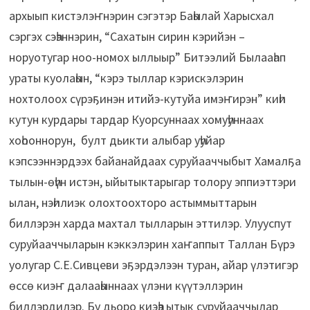
архыып кистэлэҥнэрин сэгэтэр Баһылай Харысхал
сэргэх сэһэннэрин, “Сахатын сирин кэрийэн –
норуотугар ноо-номох ыллыыр” Битээлий Былааһап
ураты куолаһын, “кэрэ тыллар кэрискэлэрин
нохтолоох сүрэҕинэн итийэ-кутуйа имэҥирэн” киһи
кутун курдары тардар Куорсуннаах хомуһуннаах
хоһооннорун, булт дьикти алыбар уһуйар
кэпсээннэрдээх байанайдаах суруйааччыбыт Хамалҕа
тылын-өһүн истэн, ыйытыктарыгар толору эппиэттэри
ылан, нэһилиэк олохтоохторо астыммыттарын
биллэрэн харда махтал тылларын эттилэр. Улууспут
суруйааччыларын кэккэлэрин хаҥаппыт Таллан Бүрэ
уолугар С.Е.Сивцеви эҕэрдэлээн туран, айар үлэтигэр
өссө киэҥ далааһыннаах үлэни күүтэллэрин
биллэрдилэр. Бу дьоро киэһэ ытык суруйааччылар