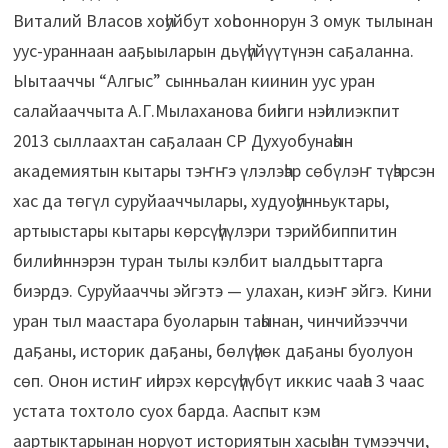
Виталий Власов хоһуйбут хоһооннорун 3 омук тылынан
уус-ураннаан ааҕыыларын дьүһүйүүтүнэн саҕаланна.
Ыытааччы “Алгыс” сынньалан киинин уус уран
салайааччыта А.Г.Мылаханова биһиги нэһилиэкпит
2013 сыллаахтан саҕалаан СР Духуобунаһын
академиятын кытары тэҥҥэ үлэлэһэр сөбүлэҥ түһэрсэн
хас да төгүл суруйааччылары, худуоһунньуктары,
артыыстары кытары көрсүһүүлэри тэрийбиппитин
билиһиннэрэн туран тылы кэлбит ыалдьыттарга
биэрдэ. Суруйааччы эйгэтэ — улахан, киэҥ эйгэ. Кини
уран тыл маастара буоларын таһынан, чинчийээччи
даҕаны, историк даҕаны, бөлүһүөк даҕаны буолуон
сөп. Онон истиҥ иһирэх көрсүһүүбүт иккис чааһа 3 чаас
устата тохтоло суох барда. Ааспыт кэм
аартыктарынан норуот историятын хасыһан түмээччи,