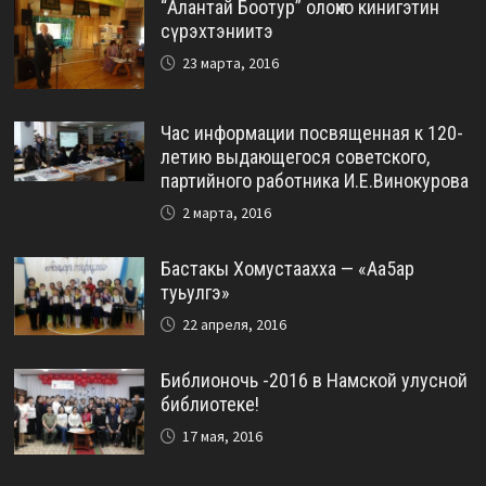
“Алантай Боотур” олоҥхо кинигэтин
сүрэхтэниитэ
23 марта, 2016
Час информации посвященная к 120-
летию выдающегося советского,
партийного работника И.Е.Винокурова
2 марта, 2016
Бастакы Хомустаахха — «Аа5ар
туьулгэ»
22 апреля, 2016
Библионочь -2016 в Намской улусной
библиотеке!
17 мая, 2016