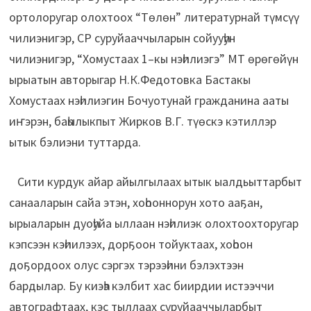
ортолоругар олохтоох “Төлөн” литературнай түмсүү
чилиэнигэр, СР суруйааччыларын сойууһун
чилиэнигэр, “Хомустаах 1–кы нэһилиэгэ” МТ өрөгөйүн
ырыатын авторыгар Н.К.Федотовка Бастакы
Хомустаах нэһилиэгин Бочуотунай гражданина ааты
иҥэрэн, баһылыкпыт Жирков В.Г. түөскэ кэтиллэр
ытык бэлиэни туттарда.
Сити курдук айар айылгылаах ытык ыалдьыттарбыт
санааларын сайа этэн, хоһооннорун хото ааҕан,
ырыаларын дуоһуйа ыллаан нэһилиэк олохтоохторугар
кэпсээн кэһиилээх, дорҕоон тойуктаах, хоһоон
доҕордоох олус сэргэх тэрээһини бэлэхтээн
бардылар. Бу киэһэ кэлбит хас биирдии истээччи
автографтаах, кэс тыллаах суруйааччыларбыт