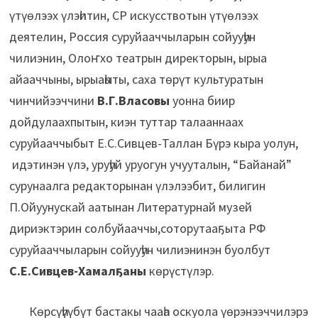
үтүөлээх үлэһитин, СР искусствотын үтүөлээх
деятелин, Россия суруйааччыларын сойууһун
чилиэнин, Олоҥхо театрын директорын, ырыа
айааччыны, ырыаһыты, саха төрүт культуратын
чинчийээччини
В.Г.Власовы
уонна биир
дойдулаахпытын, киэн туттар талааннаах
суруйааччыбыт Е.С.Сивцев-Таллан Бүрэ кыра уолун,
идэтинэн үлэ, уруһуй уруогун учууталын, “Байанай”
сурунаалга редакторынан үлэлээбит, билигин
П.Ойуунускай аатынан Литературнай музей
дириэктэрин солбуйааччы,соторутааҕыта РФ
суруйааччыларын сойууһун чилиэнинэн буолбут
С.Е.Сивцев-Хамалҕаны
көрүстүлэр.
Көрсүһүүбүт бастакы чааһа оскуола үөрэнээччилэрэ