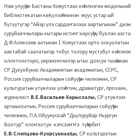
Нам улууһун Бастакы Хомустаах нэһилиэгин модельнай
библиотекатын көҕүлээһининэн муус устар ый
бүтүүтүгэр “Айар үлэ сардаҥалаах аартыгынан” диэн
суруйааччылары кытары истиҥ көрсүһүү буолан ааста.
Д.Ф.Алексеев аатынан 1 Хомустаах орто оскуолатын
аактабай саалатыгар тобус толору мустубут нэһилиэк
олохтоохторо, үөрэнээччилэр ытыс дохсун тыаһынан
СР Духуобунас Академиятын академигын, ССРС,
Россия суруйааччыларын сойууһун чилиэнин, СР
культуратын үтүөлээх үлэһитин, драматург, прозаик,
журналист
В.Е.Васильев-Харысхалы
, СР үтүөлээх
артыыскатын, Россия суруйааччыларын сойууһун
чилиэнин, П.А.Ойуунускай “Дьулуруйар Ньургун
Боотур” олоҥхотун кэпсээҥҥэ түһэрбит
Е.В.Слепцова-Куорсуннаа
ҕы
, СР культуратын