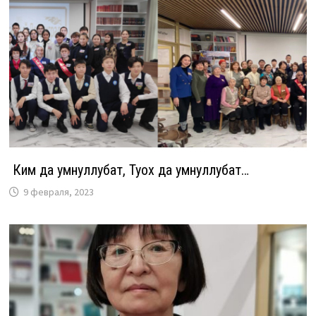
Ким да умнуллубат, Туох да умнуллубат…
9 февраля, 2023