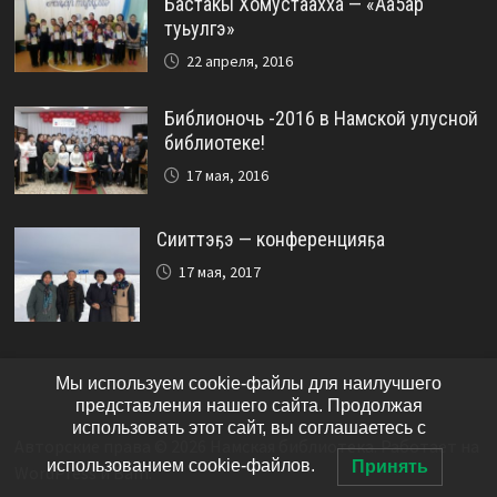
Бастакы Хомустаахха — «Аа5ар
туьулгэ»
22 апреля, 2016
Библионочь -2016 в Намской улусной
библиотеке!
17 мая, 2016
Сииттэҕэ — конференцияҕа
17 мая, 2017
Мы используем cookie-файлы для наилучшего
представления нашего сайта. Продолжая
использовать этот сайт, вы соглашаетесь с
Авторские права © 2026
Намская библиотека
. Работает на
использованием cookie-файлов.
Принять
WordPress
и
Bam
.