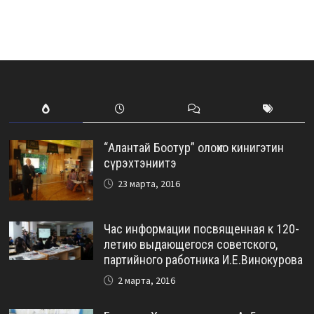
“Алантай Боотур” олоҥхо кинигэтин
сүрэхтэниитэ
23 марта, 2016
Час информации посвященная к 120-
летию выдающегося советского,
партийного работника И.Е.Винокурова
2 марта, 2016