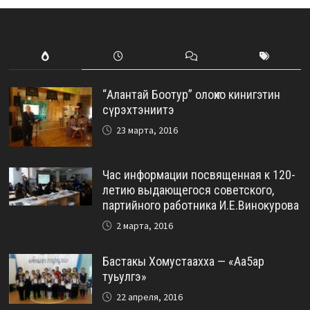
“Алантай Боотур” олоҥхо кинигэтин
сүрэхтэниитэ
23 марта, 2016
Час информации посвященная к 120-
летию выдающегося советского,
партийного работника И.Е.Винокурова
2 марта, 2016
Бастакы Хомустаахха — «Аа5ар
туьулгэ»
22 апреля, 2016