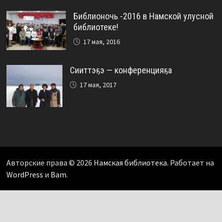
Библионочь -2016 в Намской улусной
библиотеке!
17 мая, 2016
Сииттэҕэ — конференцияҕа
17 мая, 2017
Авторские права © 2026
Намская библиотека
. Работает на
WordPress
и
Bam
.