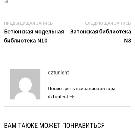
Навигация
Предыдущая
С
ПРЕДЫДУЩАЯ ЗАПИСЬ
СЛЕДУЮЩАЯ ЗАПИСЬ
запись:
з
Бетюнская модельная
Затонская библиотека
по
библиотека N10
N8
записям
dztunlent
Посмотреть все записи автора
dztunlent →
ВАМ ТАКЖЕ МОЖЕТ ПОНРАВИТЬСЯ