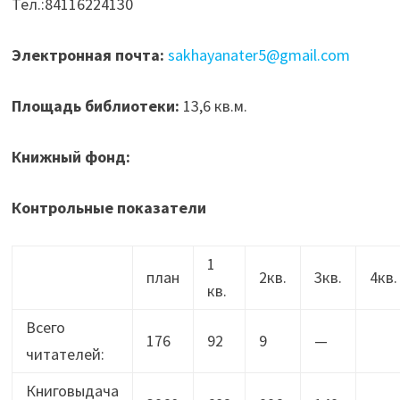
Тел.:84116224130
Электронная почта:
sakhayanater5@gmail.com
Площадь библиотеки:
13,6 кв.м.
Книжный фонд:
Контрольные показатели
1
план
2кв.
3кв.
4кв.
кв.
Всего
176
92
9
—
читателей:
Книговыдача