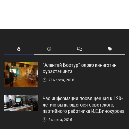
“Алантай Боотур” олоҥхо кинигэтин
сүрэхтэниитэ
23 марта, 2016
Час информации посвященная к 120-
летию выдающегося советского,
партийного работника И.Е.Винокурова
2 марта, 2016