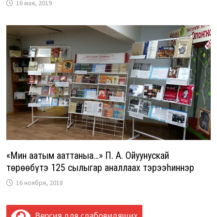
16 мая, 2019
«Мин аатым ааттаныа…» П. А. Ойуунускай
төрөөбүтэ 125 сылыгар аналлаах тэрээһиннэр
16 ноября, 2018
Версия для слабовидящих