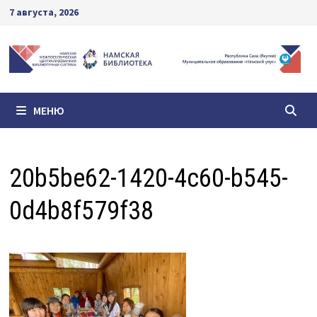
Перейти
7 августа, 2026
к
содержимому
МЕНЮ
20b5be62-1420-4c60-b545-
0d4b8f579f38