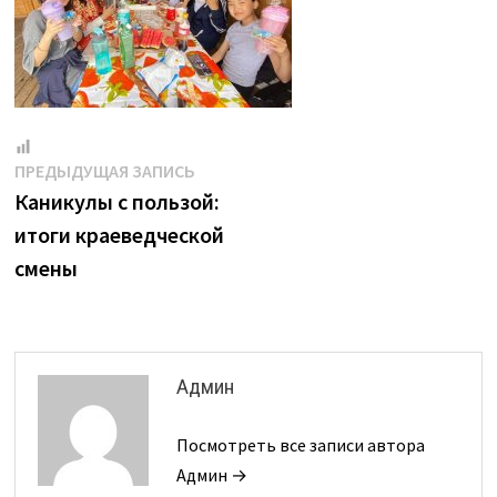
Навигация
Предыдущая
ПРЕДЫДУЩАЯ ЗАПИСЬ
запись:
Каникулы с пользой:
по
итоги краеведческой
записям
смены
Админ
Посмотреть все записи автора
Админ →