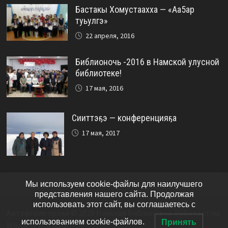
Бастакы Хомустаахха — «Аа5ар
туьулгэ»
22 апреля, 2016
Библионочь -2016 в Намской улусной
библиотеке!
17 мая, 2016
Сииттэҕэ — конференцияҕа
17 мая, 2017
Мы используем cookie-файлы для наилучшего
представления нашего сайта. Продолжая
использовать этот сайт, вы соглашаетесь с
Авторские права © 2026
Намская библиотека
. Работает на
использованием cookie-файлов.
Принять
WordPress
и
Bam
.