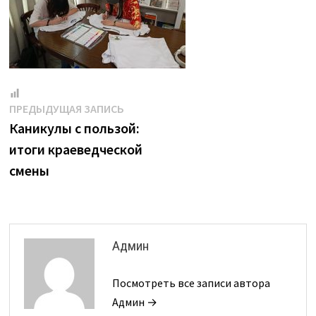
Навигация
Предыдущая
ПРЕДЫДУЩАЯ ЗАПИСЬ
запись:
Каникулы с пользой:
по
итоги краеведческой
записям
смены
Админ
Посмотреть все записи автора
Админ →