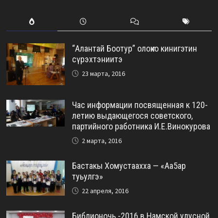
“Алантай Боотур” олоҥхо кинигэтин
сүрэхтэниитэ
23 марта, 2016
Час информации посвященная к 120-
летию выдающегося советского,
партийного работника И.Е.Винокурова
2 марта, 2016
Бастакы Хомустаахха — «Аа5ар
туьулгэ»
22 апреля, 2016
Библионочь -2016 в Намской улусной