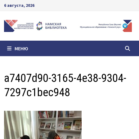
Перейти
6 августа, 2026
к
содержимому
МЕНЮ
a7407d90-3165-4e38-9304-
7297c1bec948