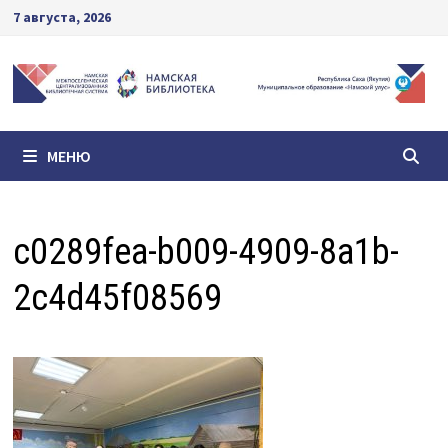
Перейти
7 августа, 2026
к
содержимому
МЕНЮ
c0289fea-b009-4909-8a1b-
2c4d45f08569