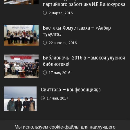
партийного работника И.Е.Винокурова
2 марта, 2016
Бастакы Хомустаахха — «Аа5ар
туьулгэ»
22 апреля, 2016
Библионочь -2016 в Намской улусной
библиотеке!
17 мая, 2016
Сииттэҕэ — конференцияҕа
17 мая, 2017
Мы используем cookie-файлы для наилучшего