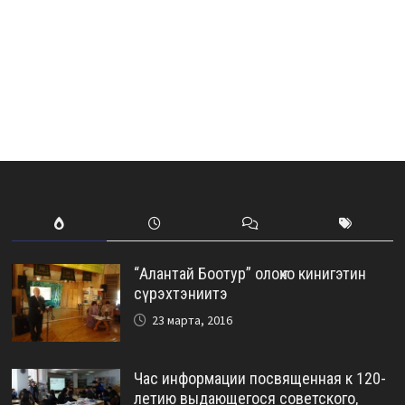
“Алантай Боотур” олоҥхо кинигэтин
сүрэхтэниитэ
23 марта, 2016
Час информации посвященная к 120-
летию выдающегося советского,