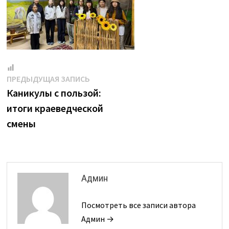
Навигация
Предыдущая
ПРЕДЫДУЩАЯ ЗАПИСЬ
запись:
Каникулы с пользой:
по
итоги краеведческой
записям
смены
Админ
Посмотреть все записи автора
Админ →