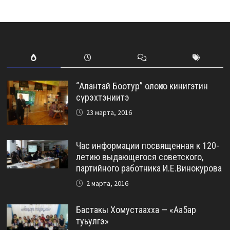
“Алантай Боотур” олоҥхо кинигэтин
сүрэхтэниитэ
23 марта, 2016
Час информации посвященная к 120-
летию выдающегося советского,
партийного работника И.Е.Винокурова
2 марта, 2016
Бастакы Хомустаахха — «Аа5ар
туьулгэ»