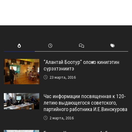
“Алантай Боотур” олоҥхо кинигэтин
сүрэхтэниитэ
23 марта, 2016
Час информации посвященная к 120-
летию выдающегося советского,
партийного работника И.Е.Винокурова
2 марта, 2016