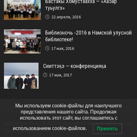
Бастакы Хомустаахха — «Аа5ар
туьулгэ»
22 апреля, 2016
Библионочь -2016 в Намской улусной
библиотеке!
17 мая, 2016
Сииттэҕэ — конференцияҕа
17 мая, 2017
Мы используем cookie-файлы для наилучшего
представления нашего сайта. Продолжая
использовать этот сайт, вы соглашаетесь с
Авторские права © 2026
Намская библиотека
. Работает на
использованием cookie-файлов.
Принять
WordPress
и
Bam
.