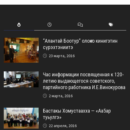
“Алантай Боотур” олоҥхо кинигэтин
сүрэхтэниитэ
23 марта, 2016
Час информации посвященная к 120-
летию выдающегося советского,
партийного работника И.Е.Винокурова
2 марта, 2016
Бастакы Хомустаахха — «Аа5ар
туьулгэ»
22 апреля, 2016