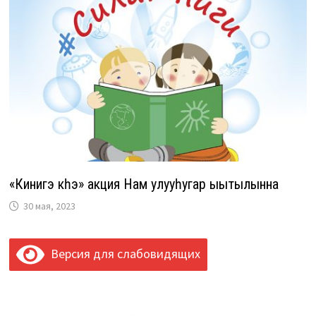
«Кинигэ күүһэ» акция Нам улууһугар ыытылынна
30 мая, 2023
Версия для слабовидящих