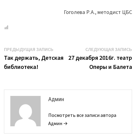
Гоголева Р.А., методист ЦБС
Навигация
Предыдущая
С
ПРЕДЫДУЩАЯ ЗАПИСЬ
СЛЕДУЮЩАЯ ЗАПИСЬ
запись:
з
Так держать, Детская
27 декабря 2016г. театр
по
библиотека!
Оперы и Балета
записям
Админ
Посмотреть все записи автора
Админ →