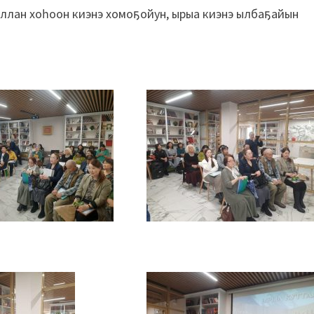
ллан хоһоон киэнэ хомоҕойун, ырыа киэнэ ылбаҕайын