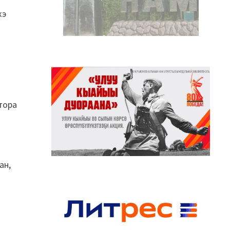
кэ
ктора
ан,