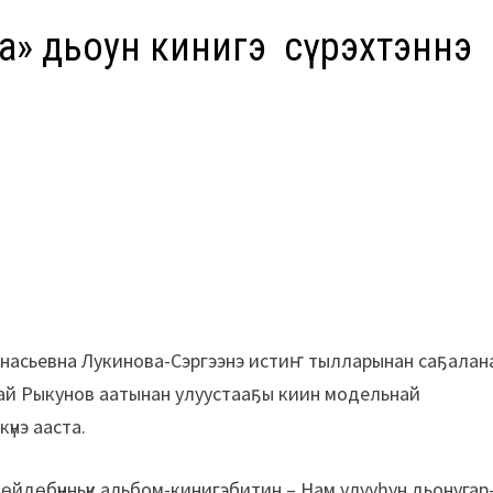
а» дьоһун кинигэ сүрэхтэннэ
Афанасьевна Лукинова-Сэргээнэ истиҥ тылларынан саҕалан
ай Рыкунов аатынан улуустааҕы киин модельнай
күнэ ааста.
өйдөбүнньүк альбом-кинигэбитин – Нам улууһун дьонугар