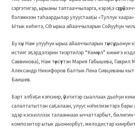
сэргэтигэр, ырыаны таптааччыларга, кэрэҕэ сүгүрүйэ
бэлэмнээн таһаардылар улуустааҕы «Туллук хаара» т
Ытык киһитэ, СӨ ырыа айааччыларын Сойууһун чил
Бу күн Нам улууһун ырыа айааччыларын түмсүү дьонун 
истиҥ эҕэрдэлэрин тиэртилэр “Көмүөл” кинигэ изд
Саввинова), Нам түмсүүттэн Мария Габышева, Гаврил
Александр Никифоров балтын Лена Сивцеваны кытт
Баишев.
Бэрт элбэҕи кэпсиир, үйэтитэр сыаллаах дьоһун кини
салалтатыттан саҕалаан, улуус нэһилиэктэрэ бары
эдэр кэскиллээх талааннаах ыччаттарбыт, билигин
композитор ытык дьоннорбут, мелодистар киирбит