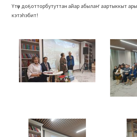
Үтүө доҕотторбутуттан айар абылаҥ аартыккыт ары
кэтэһэбит!