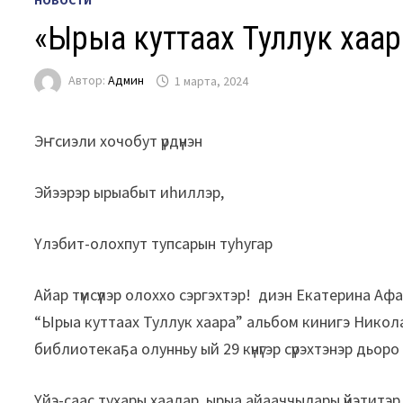
НОВОСТИ
«Ырыа куттаах Туллук хаар
Автор:
Админ
1 марта, 2024
Эҥсиэли хочобут үрдүнэн
Эйээрэр ырыабыт иһиллэр,
Үлэбит-олохпут тупсарын туһугар
Айар түмсүүлэр олоххо сэргэхтэр! диэн Екатерина 
“Ырыа куттаах Туллук хаара” альбом кинигэ Никол
библиотекаҕа олунньу ый 29 күнүгэр сүрэхтэнэр дьоро 
Үйэ-саас тухары хаалар ырыа айааччылары үйэтитэр 