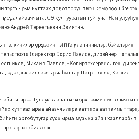
эччилэргэ ырыа куттаах доҕотторун түмэн көмөлөөн бэчээк
үмсүү салайааччыта, СӨ култууратын туйгуна Нам улууһун
иэнэ Андрей Терентьевич Замятин.
кытта, кинилэр үөрүүлэрин тэҥҥэ үллэһиннилэр, бэйэлэрин
ательствота (директор Борис Павлов, дизайнер Наталья
 Местников, Михаил Павлов, «Копиртехсервис» ген. дире
а, эдэр, кэскиллээх ырыаһыттар Петр Попов, Кэскил
гэбитигэр — Туллук хаара түмсүү төрүттэммит историятытт
 айар куттаах ырыа айааччылара ааттара ааттаммыттара,
 биһиги ортобутугар суох ырыа-музыка айан хаалларбыт
тэрэ кэрэхсэбиллээх.