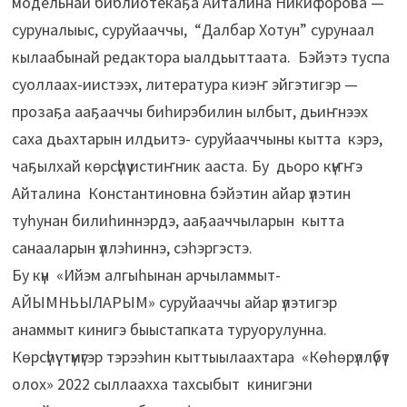
модельнай библиотекаҕа Айталина Никифорова —
суруналыыс, суруйааччы, “Далбар Хотун” сурунаал
кылаабынай редактора ыалдьыттаата. Бэйэтэ туспа
суоллаах-иистээх, литература киэҥ эйгэтигэр —
прозаҕа ааҕааччы биһирэбилин ылбыт, дьиҥнээх
саха дьахтарын илдьитэ- суруйааччыны кытта кэрэ,
чаҕылхай көрсүһүү истиҥник ааста. Бу дьоро күҥҥэ
Айталина Константиновна бэйэтин айар үлэтин
туһунан билиһиннэрдэ, ааҕааччыларын кытта
санааларын үллэһиннэ, сэһэргэстэ.
Бу күн «Ийэм алгыһынан арчыламмыт-
АЙЫМНЬЫЛАРЫМ» суруйааччы айар үлэтигэр
анаммыт кинигэ быыстапката туруорулунна.
Көрсүһүү түмүгэр тэрээһин кыттыылаахтара «Көһөрүллүбүт
олох» 2022 сыллаахха тахсыбыт кинигэни