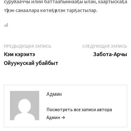
суруйааччы илии баттааһыннааҕы ылан, хаартыскаҕа
түһэн санаалара көтөҕүллэн тарҕастылар.
Навигация
Предыдущая
С
ПРЕДЫДУЩАЯ ЗАПИСЬ
СЛЕДУЮЩАЯ ЗАПИСЬ
запись:
з
Кэм кэрэһитэ
Забота-Арчы
по
Ойуунускай убайбыт
записям
Админ
Посмотреть все записи автора
Админ →