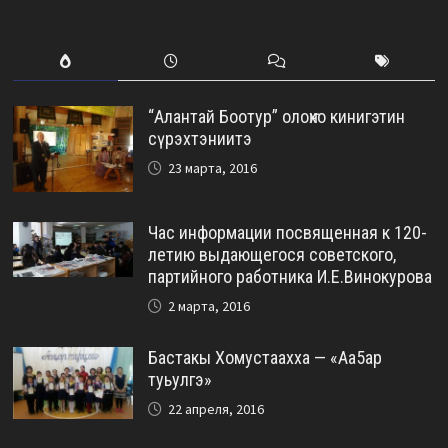
“Алантай Боотур” олоҥхо кинигэтин
сүрэхтэниитэ
23 марта, 2016
Час информации посвященная к 120-
летию выдающегося советского,
партийного работника И.Е.Винокурова
2 марта, 2016
Бастакы Хомустаахха — «Аа5ар
туьулгэ»
22 апреля, 2016