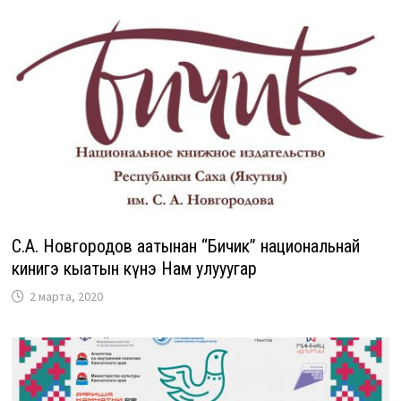
С.А. Новгородов аатынан “Бичик” национальнай
кинигэ кыһатын күнэ Нам улууһугар
2 марта, 2020