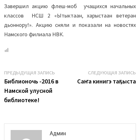
Завершил акцию флеш-моб учащихся начальных
классов НСШ 2 «Ытыктаан, харыстаан ветеран
дьоннору!». Акцию сняли и показали на новостях
Намского филиала НВК.
Навигация
Предыдущая
С
ПРЕДЫДУЩАЯ ЗАПИСЬ
СЛЕДУЮЩАЯ ЗАПИСЬ
запись:
з
Библионочь -2016 в
Саҥа кинигэ таҕыста
по
Намской улусной
записям
библиотеке!
Админ