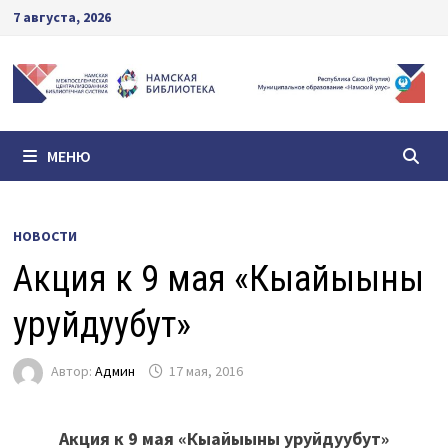
Перейти
7 августа, 2026
к
содержимому
МЕНЮ
НОВОСТИ
Акция к 9 мая «Кыайыыны
уруйдуубут»
Автор:
Админ
17 мая, 2016
Акция к 9 мая «Кыайыыны уруйдуубут»