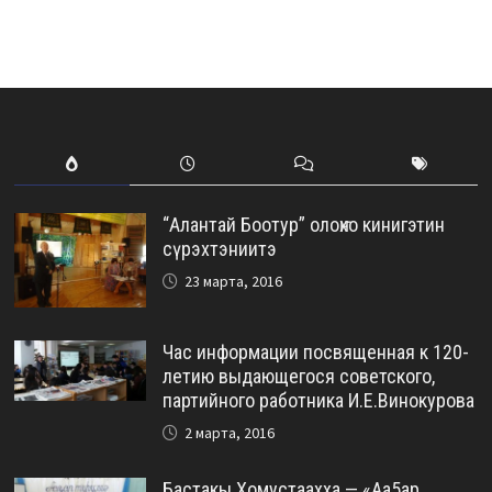
“Алантай Боотур” олоҥхо кинигэтин
сүрэхтэниитэ
23 марта, 2016
Час информации посвященная к 120-
летию выдающегося советского,
партийного работника И.Е.Винокурова
2 марта, 2016
Бастакы Хомустаахха — «Аа5ар