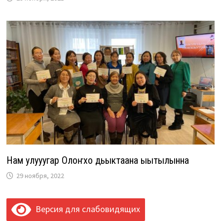
Нам улууһугар Олоҥхо дьыктаана ыытылынна
29 ноября, 2022
Версия для слабовидящих