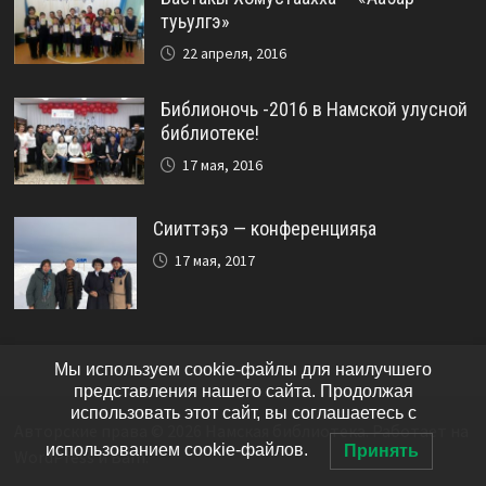
туьулгэ»
22 апреля, 2016
Библионочь -2016 в Намской улусной
библиотеке!
17 мая, 2016
Сииттэҕэ — конференцияҕа
17 мая, 2017
Мы используем cookie-файлы для наилучшего
представления нашего сайта. Продолжая
использовать этот сайт, вы соглашаетесь с
Авторские права © 2026
Намская библиотека
. Работает на
использованием cookie-файлов.
Принять
WordPress
и
Bam
.