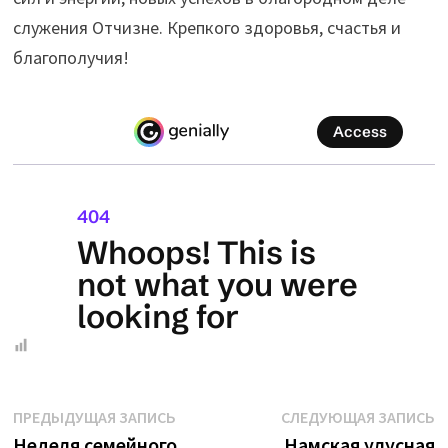
служения Отчизне. Крепкого здоровья, счастья и
благополучия!
Навигация
Предыдущая
С
ПРЕДЫДУЩАЯ ЗАПИСЬ
СЛЕДУЮЩАЯ ЗАПИСЬ
запись:
з
Неделя семейного
Намская улусная