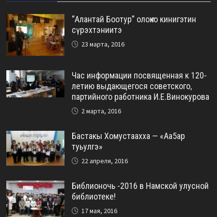
“Алантай Боотур” олоҥхо кинигэтин
сүрэхтэниитэ
23 марта, 2016
Час информации посвященная к 120-
летию выдающегося советского,
партийного работника И.Е.Винокурова
2 марта, 2016
Бастакы Хомустаахха — «Аа5ар
туьулгэ»
22 апреля, 2016
Библионочь -2016 в Намской улусной
библиотеке!
17 мая, 2016