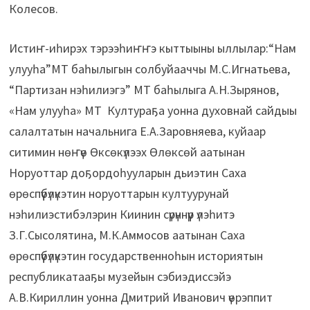
Колесов.
Истиҥ-иһирэх тэрээһиҥҥэ кыттыыны ыллылар:“Нам
улууһа”МТ баһылыгын солбуйааччы М.С.Игнатьева,
“Партизан нэһилиэгэ” МТ баһылыга А.Н.Зырянов,
«Нам улууһа» МТ Култураҕа уонна духовнай сайдыы
салалтатын начальнига Е.А.Заровняева, куйаар
ситимин нөҥүө Өксөкүлээх Өлөксөй аатынан
Норуоттар доҕордоһууларын дьиэтин Саха
өрөспүүбүлүкэтин норуоттарын култуурунай
нэһилиэстибэлэрин Киинин сүрүннүүр үлэһитэ
З.Г.Сысолятина, М.К.Аммосов аатынан Саха
өрөспүүбүлүкэтин государственноһын историятын
республикатааҕы музейын сэбиэдиссэйэ
А.В.Кириллин уонна Дмитрий Иванович үөрэппит