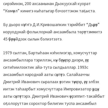
сирэйинэн, 200 ахсаанынан Дьокуускай куорат
“Көмүөл” кинигэ кыһатыгар бэчээттэнэн таҕыста.
Бу дьоро күҥҥэ Д.И.Кривошапкин тэрийбит “Дьүрүл”
норуодунай фольклорнай ансаамбыла төрүттэммитэ
45 үбүлүөйдээх сылын бэлиэтээтэ.
1979 сылтан, Бартыһаан нэһилиэгэр, хомусчуттар
ансаамбыллара тэриллэн, күн бүгүнүгэр диэри, үгүс
ситиһиилээхтик айа-тута сылдьаллар. 1993с
ансаамбыл народнай ааты сүкпүтэ. Салайааччы
Дмитрий Иванович сыралаах үлэтин түмүгэр, үгүс элбэх
иитэн таһаарбыт хомусчуттара Импровизатор үрдүк
ааты сүкпүттэрэ. Дмитрий Иванович үөрэппит-такайбыт
оҕолоруттан сорохтор билигин туспа ансаамбыл