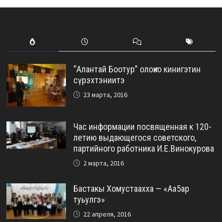
“Алантай Боотур” олоҥхо кинигэтин
сүрэхтэниитэ
23 марта, 2016
Час информации посвященная к 120-
летию выдающегося советского,
партийного работника И.Е.Винокурова
2 марта, 2016
Бастакы Хомустаахха — «Аа5ар
туьулгэ»
22 апреля, 2016