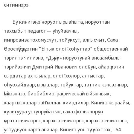
ситимнэрэ.
Бу кинигэҕэ норуот ырыаһыта, норуоттан
тахсыбыт педагог — уһуйааччы,
импровизатохомусчут, тойуксут, алгысчыт, Саха
Өрөспүүбүлүкэтин “Ытык олоҥхоһуттар” общественнай
тэрилтэ чилиэнэ, «Дьүрүл» норуотунай ансаамбылы
тэрийээччи Дмитрий Иванович олоҕун, айар үлэтин
сырдатар ахтыылар, олоҥхолор, алгыстар,
оһуохайдаар, ырыалар, тойуктар, тэттик кэпсээннэр,
үһүйээннэр, биобиблиографическай ыйынньык,
хаартыскалар таҥыллан киирдилэр. Кинигэ кыраайы,
культуура устуоруйатын, саха фольклорун
үөрэтээччилэргэ, кэрэхсээччилэргэ, кэрэхсээччилэргэ,
устудьуоннарга ананар. Кинигэ уон түһүмэхтээх, 164