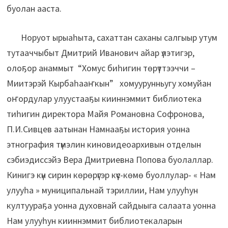
буолан ааста.
Норуот ырыаһыта, сахаттан саханы салгыыр утум
тутааччыбыт Дмитрий Иванович айар үлэтигэр,
олоҕор анаммыт “Хомус биһигин төрүттээччи –
Миитэрэй Кырбаһааҥкын” хомуурунньугу хомуйан
оҥордулар улуустааҕы кииннэммит библиотека
тиһигин директора Майя Романовна Софронова,
П.И.Сивцев аатынан Намнааҕы история уонна
этнография түмэлин киновидеоархивын отделын
сэбиэдиссэйэ Вера Дмитриевна Попова буолаллар.
Кинигэ күн сирин көрөрүгэр күүс-көмө буоллулар- « Нам
улууһа » муниципальнай тэриллии, Нам улууһун
култуураҕа уонна духовнай сайдыыга салаата уонна
Нам улууһун кииннэммит библиотекаларын