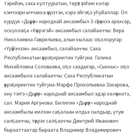
тэрийэн, саха култууратын, төрүт үгэһин кэлэр
кэнчээри ыччакка үөрэтэн, кэрэ эйгэҕэ уһуйаллар. Ол
курдук «Дьүрүл» народнай ансаамбыл 3 сүһүөххэ арахсар,
оскуолаҕа «Күөрэгэй» ансаамбыл салайааччы: Вера
Николаевна Гаврильева, алын кылаас оҕолоругар
«Үрүйэчээн» ансаамбыл, салайааччы: Саха
Республикатын үөрэҕириитин туйгуна Галина
Михайловна Соловьева, оҕо саадыгар, «Сыккыс» оҕо
ансаамбыла салайааччы: Саха Республикатын
үөрэҕириитин туйгуна-Марфа Прокопьевна Захарова,
ону тэҥэ «Дьүрүл» народнай ансаамбыл эдэр көлүөнэтэ,
сал. Мария Аргунова. Билигин «Дьүрүл» народнай
ансаамбылы иилээн саҕалаан илдьэ сылдьар, утум
салҕааччы, түөрэх салҕааччы Дмитрий Иванович
бырааттаатар быраата Владимир Владимирович