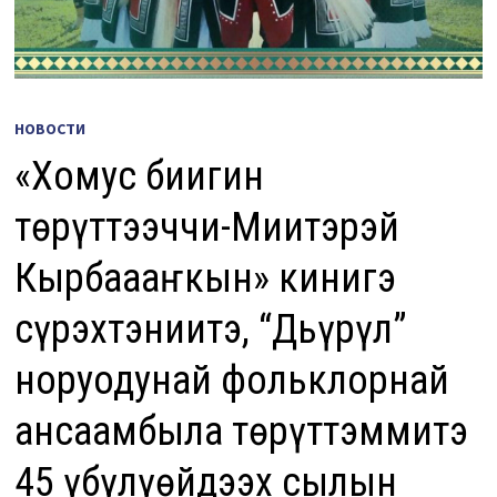
НОВОСТИ
«Хомус биһигин
төрүттээччи-Миитэрэй
Кырбаһааҥкын» кинигэ
сүрэхтэниитэ, “Дьүрүл”
норуодунай фольклорнай
ансаамбыла төрүттэммитэ
45 үбүлүөйдээх сылын