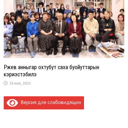
Ржев анныгар охтубут саха буойуттарын
кэриэстэбилэ
18 мая, 2023
Версия для слабовидящих