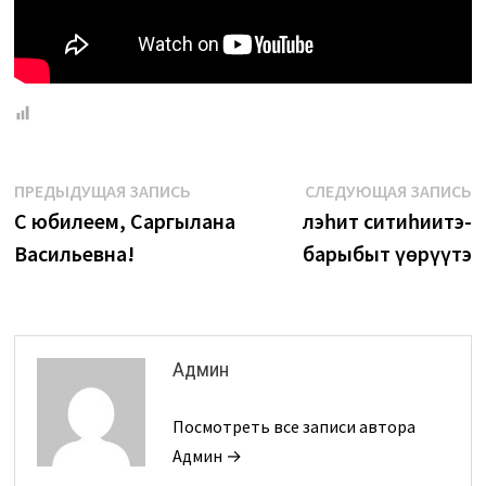
Навигация
Предыдущая
С
ПРЕДЫДУЩАЯ ЗАПИСЬ
СЛЕДУЮЩАЯ ЗАПИСЬ
запись:
з
С юбилеем, Саргылана
Үлэһит ситиһиитэ-
по
Васильевна!
барыбыт үөрүүтэ
записям
Админ
Посмотреть все записи автора
Админ →