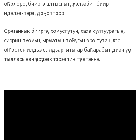
оҕолоро, бииргэ алтыспыт, үлэлээбит биир
идэлээхтэрэ, доҕотторо.
Өрүү маннык бииргэ, хомуспутун, саха култууратын,
сиэрин-туомун, ырыатын-тойугун өрө тутан, үгэс
оҥостон илдьэ сылдьаргытыгар баҕарабыт диэн үтүө
тылларынан үөрүүлээх тэрээһин түмүктэннэ.