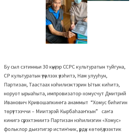
Бу сыл сэтинньи 30 күнүгэр ССРС культуратын туйгуна,
СР культуратын үтүөлээх үлэһитэ, Нам улууһун,
Партизан, Таастаах нэһилиэктэрин Ытык киһитэ,
норуот ырыаһыта, импровизатор-хомусчут Дмитрий
Иванович Кривошапкинҥа анаммыт “Хомус биһигин
төрүттээччи – Миитэрэй Кырбаһааҥкын” саҥа
кинигэ сүрэхтэниитэ Партизан нэһилиэгин «Хомус»
фольклор дьиэтигэр истиҥник, үрдүк көтөҕүүлээхтик