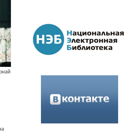
рнай
на