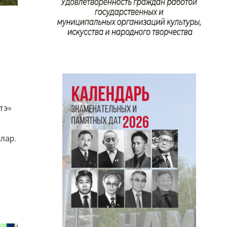
этэ»
лар.