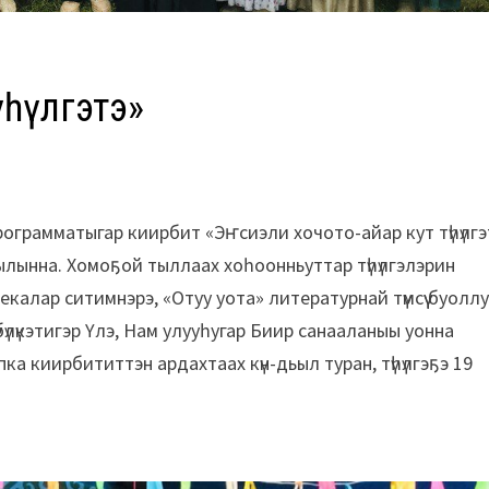
үһүлгэтэ»
 программатыгар киирбит «Эҥсиэли хочото-айар кут түһүлг
тылынна. Хомоҕой тыллаах хоһоонньуттар түһүлгэлэрин
лар ситимнэрэ, «Отуу уота» литературнай түмсүү буоллу
бүлүкэтигэр Үлэ, Нам улууһугар Биир санааланыы уонна
а киирбититтэн ардахтаах күн-дьыл туран, түһүлгэҕэ 19