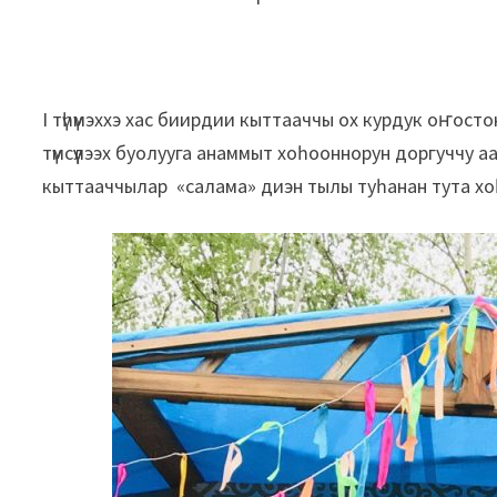
I түһүмэххэ хас биирдии кыттааччы ох курдук оҥостон
түмсүүлээх буолууга анаммыт хоһооннорун доргуччу аа
кыттааччылар «салама» диэн тылы туһанан тута хо