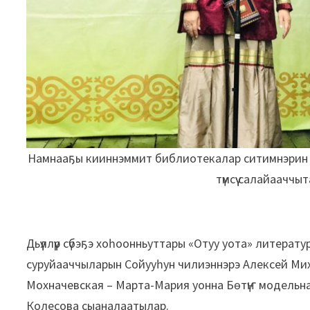
Намнааҕы кииннэммит библиотекалар ситимнэрин д
түмсүү салайаачч
Дьүүллүүр сүбэҕэ хоһоонньуттары «Отуу уота» литерату
суруйааччыларын Сойууһун чилиэннэрэ Алексей Ми
Мохначевская – Марта-Мария уонна Бөтүҥ модельн
Колесова сыаналаатылар.