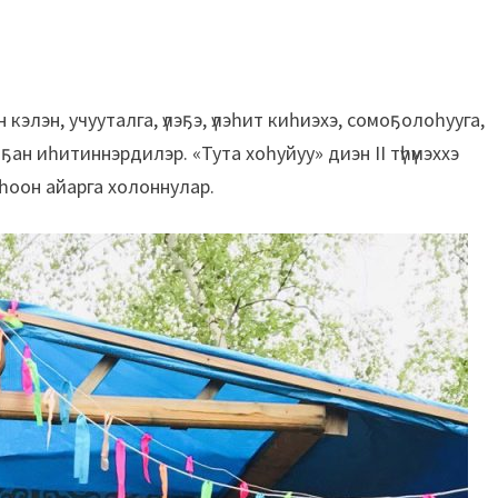
 кэлэн, учууталга, үлэҕэ, үлэһит киһиэхэ, сомоҕолоһууга,
ҕан иһитиннэрдилэр. «Тута хоһуйуу» диэн II түһүмэххэ
һоон айарга холоннулар.