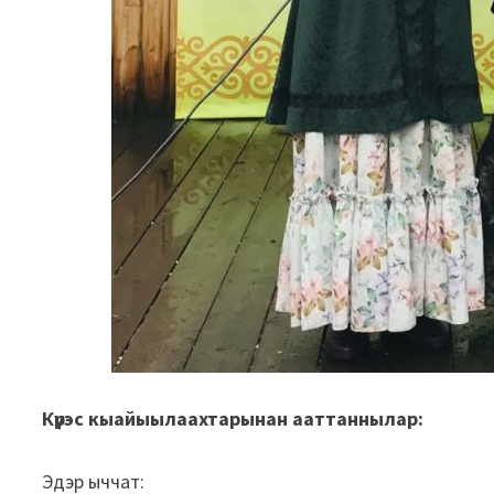
Күрэс кыайыылаахтарынан ааттаннылар:
Эдэр ыччат: