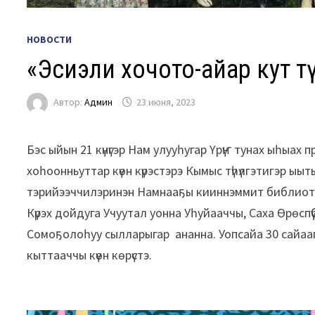
НОВОСТИ
«Эҥсиэли хочото-айар кут т
Автор:
Админ
23 июня, 2023
Бэс ыйын 21 күнүгэр Нам улууһугар Үрүҥ тунах ыһыах
хоһоонньуттар күөн күрэстэрэ Кымыс түһүлгэтигэр ыы
тэрийээччилэринэн Намнааҕы кииннэммит библиотека
Күрэх дойдуга Учуутал уонна Уһуйааччы, Саха Өрөспүү
Сомоҕолоһуу сылларыгар ананна. Уопсайа 30 сайаапк
кыттааччы күөн көрүстэ.