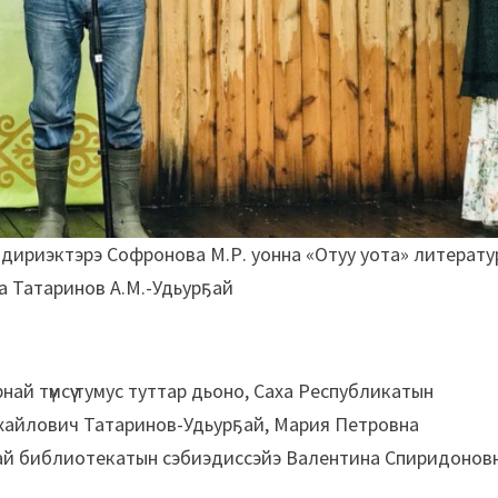
ириэктэрэ Софронова М.Р. уонна «Отуу уота» литерату
ыта Татаринов А.М.-Удьурҕай
рнай түмсүү тумус туттар дьоно, Саха Республикатын
хайлович Татаринов-Удьурҕай, Мария Петровна
ай библиотекатын сэбиэдиссэйэ Валентина Спиридонов