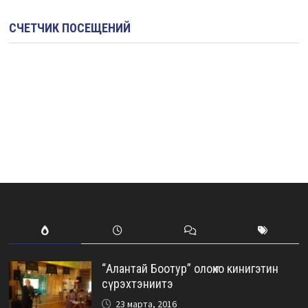
СЧЕТЧИК ПОСЕЩЕНИЙ
“Алантай Боотур” олоҥхо кинигэтин
сүрэхтэниитэ
23 марта, 2016