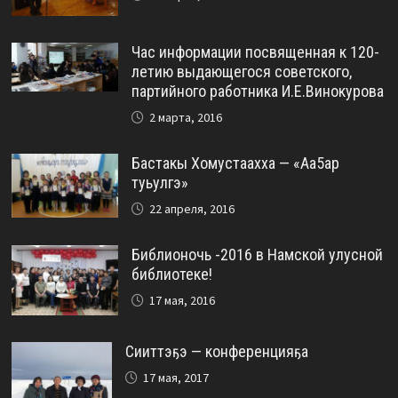
Час информации посвященная к 120-
летию выдающегося советского,
партийного работника И.Е.Винокурова
2 марта, 2016
Бастакы Хомустаахха — «Аа5ар
туьулгэ»
22 апреля, 2016
Библионочь -2016 в Намской улусной
библиотеке!
17 мая, 2016
Сииттэҕэ — конференцияҕа
17 мая, 2017