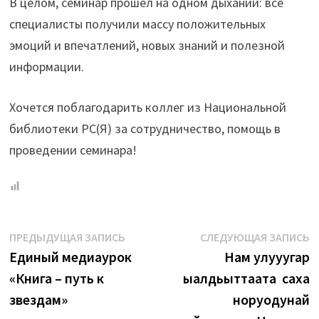
В целом, семинар прошел на одном дыхании: все
специалисты получили массу положительных
эмоций и впечатлений, новых знаний и полезной
информации.
Хочется поблагодарить коллег из Национальной
библиотеки РС(Я) за сотрудничество, помощь в
проведении семинара!
Навигация
Предыдущая
С
ПРЕДЫДУЩАЯ ЗАПИСЬ
СЛЕДУЮЩАЯ ЗАПИСЬ
запись:
з
Единый медиаурок
Нам улууһугар
по
«Книга – путь к
ыалдьыттаата саха
записям
звездам»
норуодунай