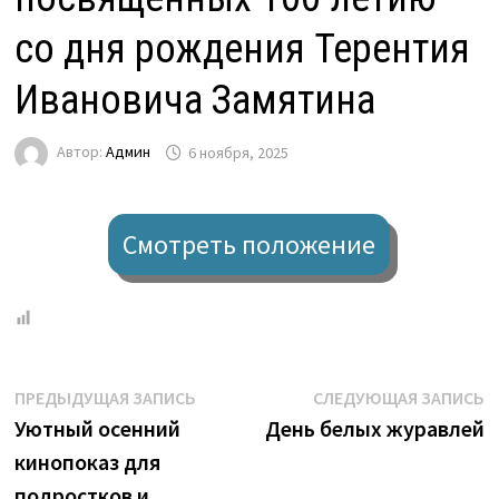
со дня рождения Терентия
Ивановича Замятина
Автор:
Админ
6 ноября, 2025
Смотреть положение
Навигация
Предыдущая
С
ПРЕДЫДУЩАЯ ЗАПИСЬ
СЛЕДУЮЩАЯ ЗАПИСЬ
запись:
з
Уютный осенний
День белых журавлей
по
кинопоказ для
записям
подростков и