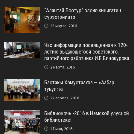
“Алантай Боотур” олоҥхо кинигэтин
сүрэхтэниитэ
23 марта, 2016
Час информации посвященная к 120-
летию выдающегося советского,
партийного работника И.Е.Винокурова
2 марта, 2016
Бастакы Хомустаахха — «Аа5ар
туьулгэ»
22 апреля, 2016
Библионочь -2016 в Намской улусной
библиотеке!
17 мая, 2016