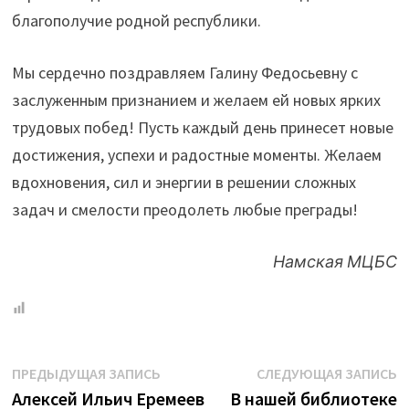
благополучие родной республики.
Мы сердечно поздравляем Галину Федосьевну с
заслуженным признанием и желаем ей новых ярких
трудовых побед! Пусть каждый день принесет новые
достижения, успехи и радостные моменты. Желаем
вдохновения, сил и энергии в решении сложных
задач и смелости преодолеть любые преграды!
Намская МЦБС
Навигация
Предыдущая
С
ПРЕДЫДУЩАЯ ЗАПИСЬ
СЛЕДУЮЩАЯ ЗАПИСЬ
запись:
з
Алексей Ильич Еремеев
В нашей библиотеке