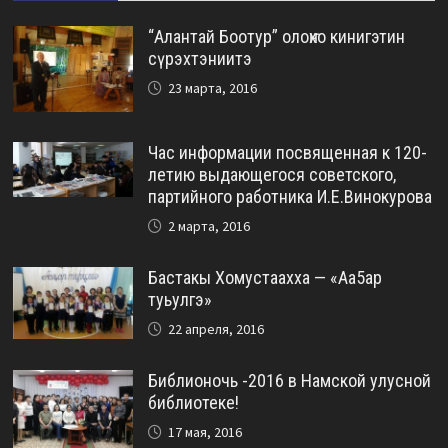
“Алантай Боотур” олоҥхо кинигэтин
сүрэхтэниитэ
23 марта, 2016
Час информации посвященная к 120-
летию выдающегося советского,
партийного работника И.Е.Винокурова
2 марта, 2016
Бастакы Хомустаахха — «Аа5ар
туьулгэ»
22 апреля, 2016
Библионочь -2016 в Намской улусной
библиотеке!
17 мая, 2016