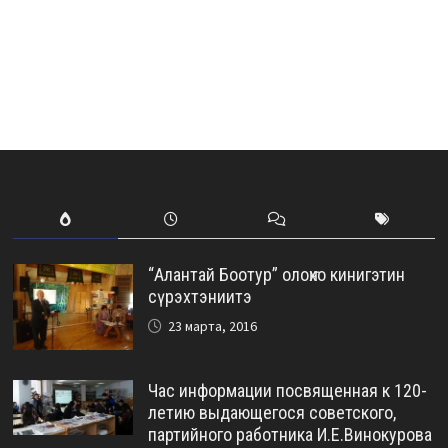
“Алантай Боотур” олоҥхо кинигэтин
сүрэхтэниитэ
23 марта, 2016
Час информации посвященная к 120-
летию выдающегося советского,
партийного работника И.Е.Винокурова