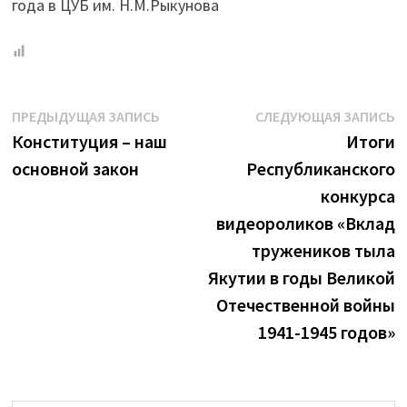
года в ЦУБ им. Н.М.Рыкунова
Навигация
Предыдущая
С
ПРЕДЫДУЩАЯ ЗАПИСЬ
СЛЕДУЮЩАЯ ЗАПИСЬ
запись:
з
Конституция – наш
Итоги
по
основной закон
Республиканского
записям
конкурса
видеороликов «Вклад
тружеников тыла
Якутии в годы Великой
Отечественной войны
1941-1945 годов»