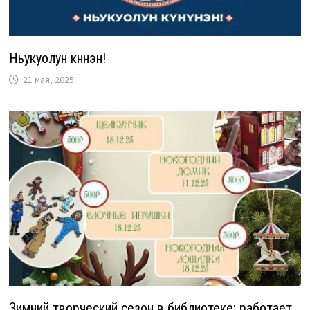
Ньукуолун күнүнэн!
21 мая, 2025
Зимний творческий сезон в библиотеке: работает