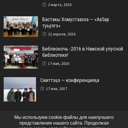
2 марта, 2016
Бастакы Хомустаахха — «Аа5ар
туьулгэ»
22 апреля, 2016
Библионочь -2016 в Намской улусной
библиотеке!
17 мая, 2016
Сииттэҕэ — конференцияҕа
17 мая, 2017
Мы используем cookie-файлы для наилучшего
представления нашего сайта. Продолжая