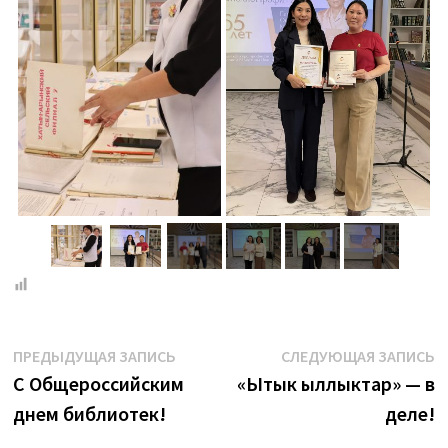
Навигация
Предыдущая
С
ПРЕДЫДУЩАЯ ЗАПИСЬ
СЛЕДУЮЩАЯ ЗАПИСЬ
запись:
з
С Общероссийским
«Ытык ыллыктар» — в
по
днем библиотек!
деле!
записям