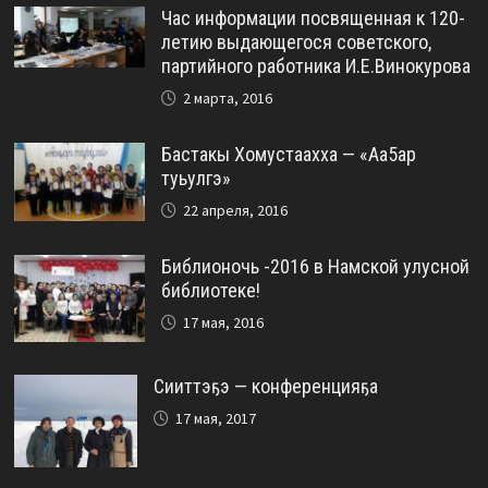
Час информации посвященная к 120-
летию выдающегося советского,
партийного работника И.Е.Винокурова
2 марта, 2016
Бастакы Хомустаахха — «Аа5ар
туьулгэ»
22 апреля, 2016
Библионочь -2016 в Намской улусной
библиотеке!
17 мая, 2016
Сииттэҕэ — конференцияҕа
17 мая, 2017