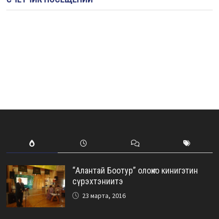
“Алантай Боотур” олоҥхо кинигэтин
сүрэхтэниитэ
23 марта, 2016