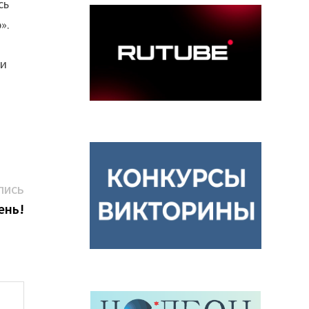
сь
».
 и
Следующая
ПИСЬ
запись:
ень!