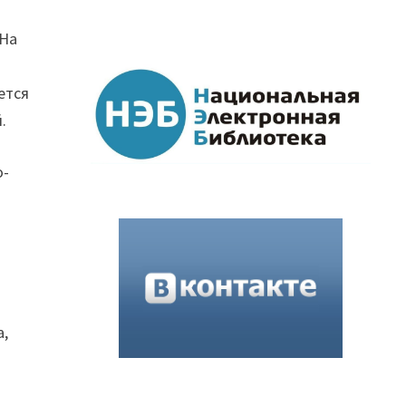
 На
ется
.
о-
а,