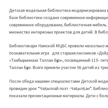
Детская модельная библиотека модернизирована в 
базе библиотеки создано современное информацио
современное оборудование, библиотечная мебель.
множество интересных проектов для детей. В биб
Библиотекари Намской МЦБС провели несколько м
познавательная игра для старшеклассников «Дойду
«Таабырыннаах Таллан Бүрэ», посвященный 115- лет
Таллан Бүрэ. Всего приняли участие 56 детей из тре
После обеда нашими специалистами Детской модел
проведен урок “Чаҕылхай поэт -Чаҕылҕан”. Библио
показали презентационные материалы. Дети с бол