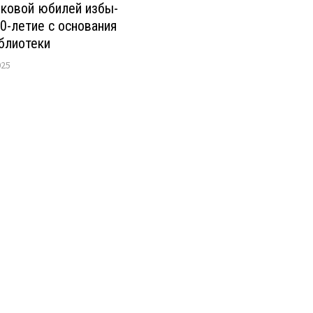
ековой юбилей избы-
80-летие с основания
блиотеки
025