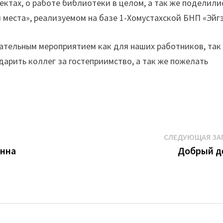
оектах, о работе библиотеки в целом, а так же поделили
 места», реализуемом на базе 1-Хомустахской БНП «Эйгэ
вательным мероприятием как для наших работников, так
арить коллег за гостеприимство, а так же пожелать
!
СЛЕДУЮЩАЯ ЗА
онна
Добрый д