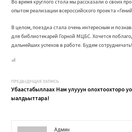
Во время круглого стола мы рассказали о своих пр
опытом реализации всероссийского проекта «Гений
В целом, поездка стала очень интересным и позна
для библиотекарей Горной МЦБС. Хочется поблагод
дальнейших успехов в работе. Будем сотрудничать
Навигация
Предыдущая
ПРЕДЫДУЩАЯ ЗАПИСЬ
запись:
Убаастабыллаах Нам улууһун олохтоохторо у
по
ыалдьыттара!
записям
Админ