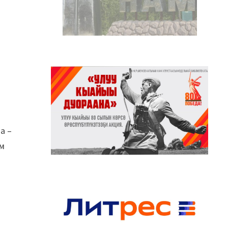
а –
им