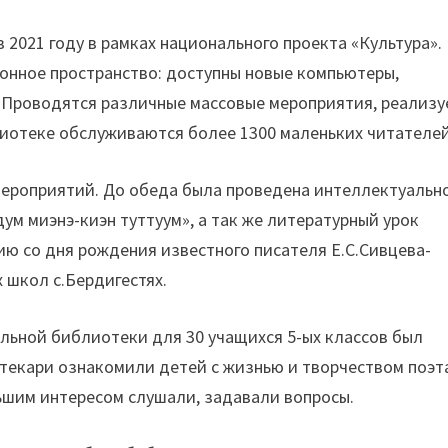
2021 году в рамках национального проекта «Культура».
нное пространство: доступны новые компьютеры,
 Проводятся различные массовые мероприятия, реализу
лиотеке обслуживаются более 1300 маленьких читателей
ероприятий. До обеда была проведена интеллектуальн
м миэнэ-киэн туттуум», а так же литературный урок
ию со дня рождения известного писателя Е.С.Сивцева-
х школ с.Бердигестях.
ьной библиотеки для 30 учащихся 5-ых классов был
текари ознакомили детей с жизнью и творчеством поэт
ьшим интересом слушали, задавали вопросы.