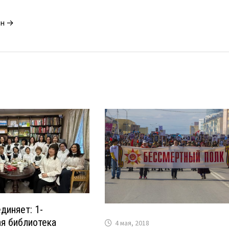
ин →
диняет: 1-
я библиотека
4 мая, 2018