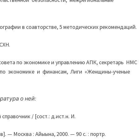
нографии в соавторстве, 5 методических рекомендаций.
СХН.
совета по экономике и управлению АПК, секретарь НМС
 по экономике и финансам, Лиги «Женщины-ученые
ратура о ней:
правочник / [сост.: д.ист.н. И.
ов]. — Москва : Айыына, 2000. — 90 с. : портр.