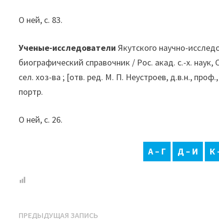
О ней, с. 83.
Ученые-исследователи
Якутского научно-исследо
биографический справочник / Рос. акад. с.-х. наук, С
сел. хоз-ва ; [отв. ред. М. П. Неустроев, д.в.н., проф.,
портр.
О ней, с. 26.
А – Г
Д – И
К 
Навигация
Предыдущая
ПРЕДЫДУЩАЯ ЗАПИСЬ