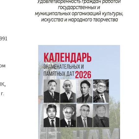
1991
вом
ПК,
г.
—