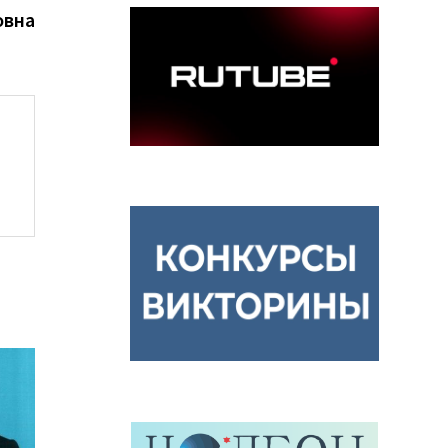
запись:
овна