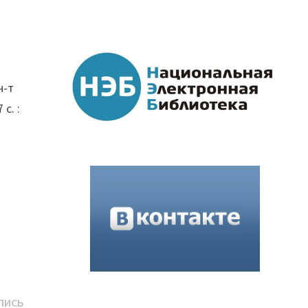
н-т
 с. :
Следующая
ПИСЬ