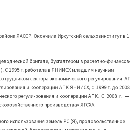
го района ЯАССР. Окончила Иркутский сельхозинститут в 
еводческой бригаде, бухгалтером в расчетно-финансо
Я). С 1995 г. работала в ЯНИИСХ младшим научным
сотрудником сектора экономического регулирования А
лирования и кооперации АПК ЯНИИСХ, с 1999 г. до 2008 
еского регули-рования и кооперации АПК. С 2008 г. 
кохозяйственного производства» ЯГСХА.
го использования земель PC (Я), продовольственное
вольственной безопасности; межрегиональные