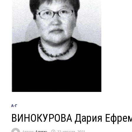
А-Г
ВИНОКУРОВА Дария Ефре
Автор:
Админ
22 апреля, 2021