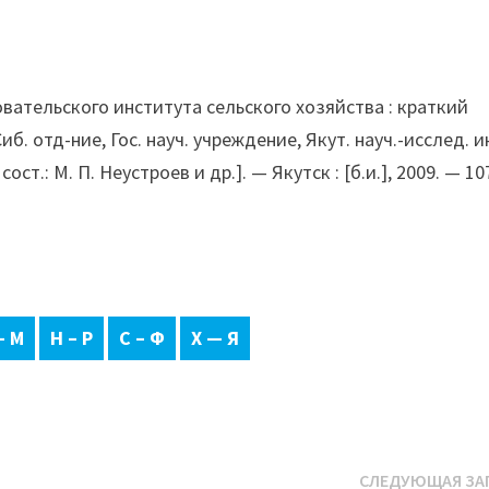
вательского института сельского хозяйства : краткий
иб. отд-ние, Гос. науч. учреждение, Якут. науч.-исслед. и
 сост.: М. П. Неустроев и др.]. — Якутск : [б.и.], 2009. — 107
– М
Н – Р
С – Ф
Х — Я
СЛЕДУЮЩАЯ ЗА