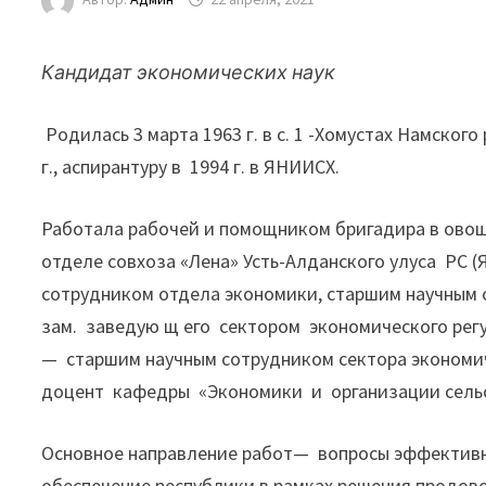
Кандидат экономических наук
Родилась 3 марта 1963 г. в с. 1 -Хомустах Намско
г., аспирантуру в 1994 г. в ЯНИИСХ.
Работала рабочей и помощником бригадира в овощ
отделе совхоза «Лена» Усть-Алданского улуса PC (
сотрудником отдела экономики, старшим научным 
зам. заведую щ его сектором экономического регу
— старшим научным сотрудником сектора экономич
доцент кафедры «Экономики и организации сельс
Основное направление работ— вопросы эффективно
обеспечение республики в рамках решения продо