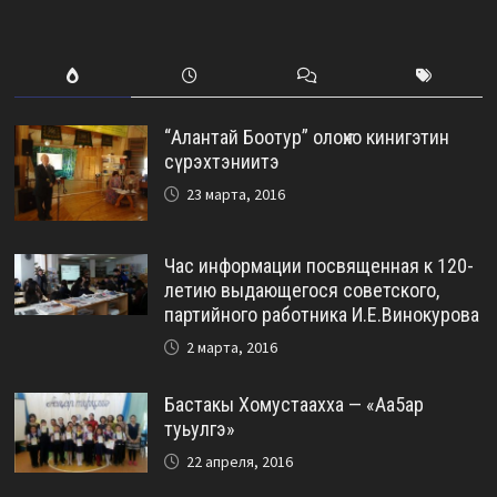
“Алантай Боотур” олоҥхо кинигэтин
сүрэхтэниитэ
23 марта, 2016
Час информации посвященная к 120-
летию выдающегося советского,
партийного работника И.Е.Винокурова
2 марта, 2016
Бастакы Хомустаахха — «Аа5ар
туьулгэ»
22 апреля, 2016