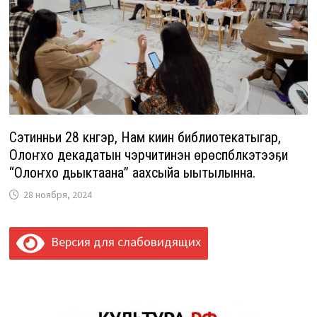
Сэтинньи 28 күнүгэр, Нам киин библиотекатыгар,
Олоҥхо декадатын чэрчитинэн өрөспүүбүлүкэтээҕи
“Олоҥхо дьыктаана” аахсыйа ыытылынна.
28 ноября, 2024
Версия для слабовидящих