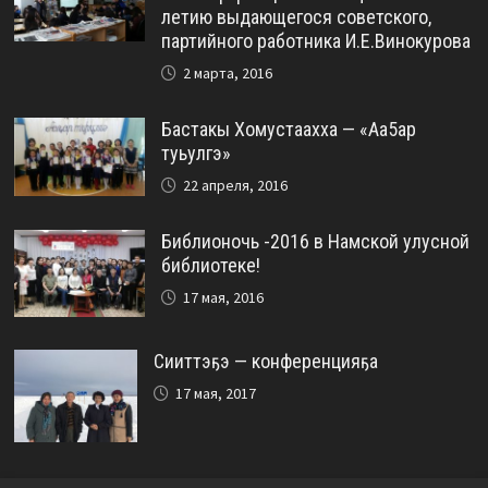
летию выдающегося советского,
партийного работника И.Е.Винокурова
2 марта, 2016
Бастакы Хомустаахха — «Аа5ар
туьулгэ»
22 апреля, 2016
Библионочь -2016 в Намской улусной
библиотеке!
17 мая, 2016
Сииттэҕэ — конференцияҕа
17 мая, 2017