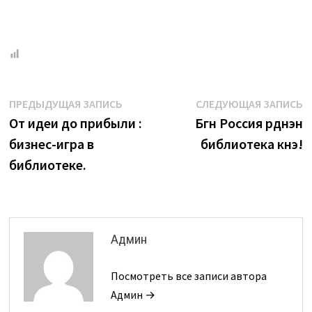
Навигация
Предыдущая
С
ПРЕДЫДУЩАЯ ЗАПИСЬ
СЛЕДУЮЩАЯ ЗАПИСЬ
запись:
з
От идеи до прибыли :
Бүгүн Россия үрдүнэн
по
бизнес-игра в
библиотека күнэ!
записям
библиотеке.
Админ
Посмотреть все записи автора
Админ →