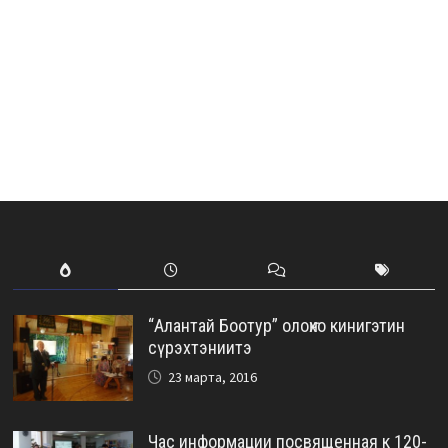
“Алантай Боотур” олоҥхо кинигэтин
сүрэхтэниитэ
23 марта, 2016
Час информации посвященная к 120-