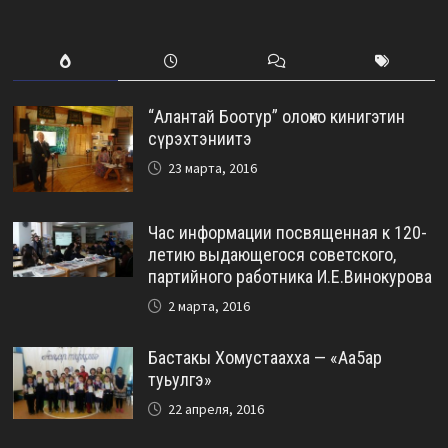
“Алантай Боотур” олоҥхо кинигэтин
сүрэхтэниитэ
23 марта, 2016
Час информации посвященная к 120-
летию выдающегося советского,
партийного работника И.Е.Винокурова
2 марта, 2016
Бастакы Хомустаахха — «Аа5ар
туьулгэ»
22 апреля, 2016