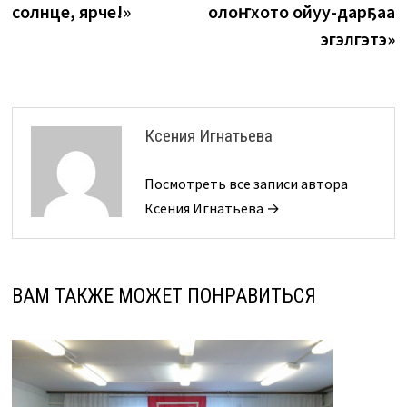
записям
солнце, ярче!»
олоҥхото ойуу-дарҕаа
эгэлгэтэ»
Ксения Игнатьева
Посмотреть все записи автора
Ксения Игнатьева →
ВАМ ТАКЖЕ МОЖЕТ ПОНРАВИТЬСЯ