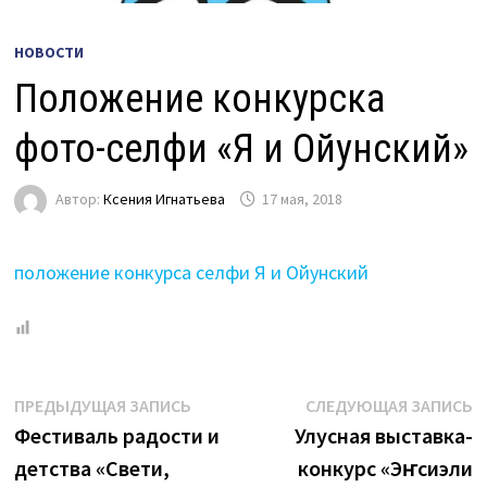
НОВОСТИ
Положение конкурска
фото-селфи «Я и Ойунский»
Автор:
Ксения Игнатьева
17 мая, 2018
положение конкурса селфи Я и Ойунский
Навигация
Предыдущая
С
ПРЕДЫДУЩАЯ ЗАПИСЬ
СЛЕДУЮЩАЯ ЗАПИСЬ
запись:
з
Фестиваль радости и
Улусная выставка-
по
детства «Свети,
конкурс «Эҥсиэли