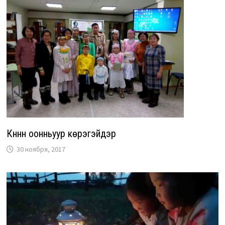
Күннүүн оонньуур күөрэгэйдэр
30 ноября, 2017