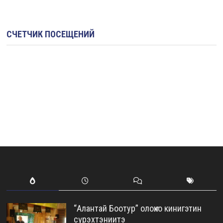
СЧЕТЧИК ПОСЕЩЕНИЙ
“Алантай Боотур” олоҥхо кинигэтин
сүрэхтэниитэ