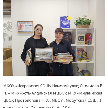
МКОУ «Искровская СОШ» Намский улус; Окоемова В.
Н. – МКУ «Усть-Алданская МЦБС»; МКУ «Мирнинская
ЦБС»; Протопопова Н. А., МБОУ «Модутская СОШ» 1
класс, кл. рук. Охлопкова С. Н.; АКБ