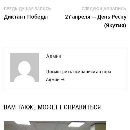
Навигация
Предыдущая
С
ПРЕДЫДУЩАЯ ЗАПИСЬ
СЛЕДУЮЩАЯ ЗАПИСЬ
запись:
з
Диктант Победы
27 апреля — День Респу
по
(Якутия)
записям
Админ
Посмотреть все записи автора
Админ →
ВАМ ТАКЖЕ МОЖЕТ ПОНРАВИТЬСЯ