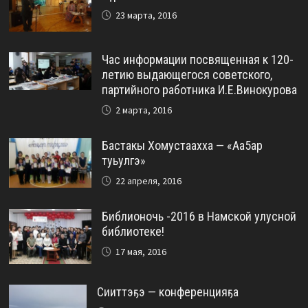
23 марта, 2016
Час информации посвященная к 120-
летию выдающегося советского,
партийного работника И.Е.Винокурова
2 марта, 2016
Бастакы Хомустаахха — «Аа5ар
туьулгэ»
22 апреля, 2016
Библионочь -2016 в Намской улусной
библиотеке!
17 мая, 2016
Сииттэҕэ — конференцияҕа