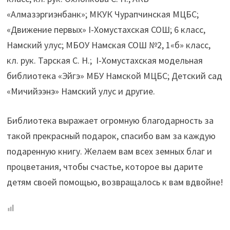
«Алмазэргиэнбанк»; МКУК Чурапчинская МЦБС;
«Движение первых» I-Хомустахская СОШ; 6 класс,
Намский улус; МБОУ Намская СОШ №2, 1«б» класс,
кл. рук. Тарская С. Н.; I-Хомустахская модельная
библиотека «Эйгэ» МБУ Намской МЦБС; Детский сад
«Мичийээнэ» Намский улус и другие.
Библиотека выражает огромную благодарность за
такой прекрасный подарок, спасибо вам за каждую
подаренную книгу. Желаем вам всех земных благ и
процветания, чтобы счастье, которое вы дарите
детям своей помощью, возвращалось к вам вдвойне!